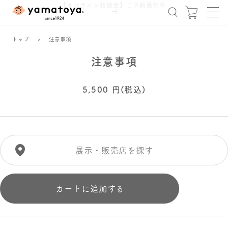
コンテ
【オンライン相談会】ご予約受付中
ンツに
ー
進む
ト
トップ
›
注意事項
商品情
注意事項
報にス
キップ
通
5,500
円(税込)
常
価
格
展示・販売店を探す
カートに追加する