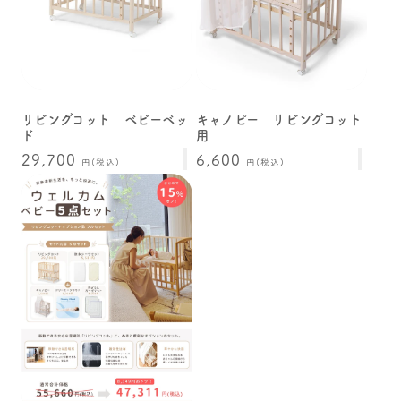
リビングコット ベビーベッ
キャノピー リビングコット
ド
用
通
29,700
通
6,600
円(税込)
円(税込)
常
常
価
価
格
格