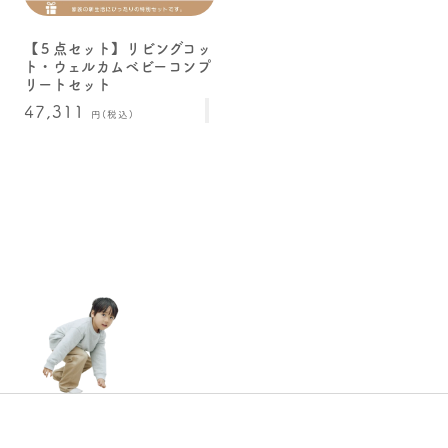
【５点セット】リビングコッ
ト・ウェルカムベビーコンプ
リートセット
通
47,311
円(税込)
常
価
格