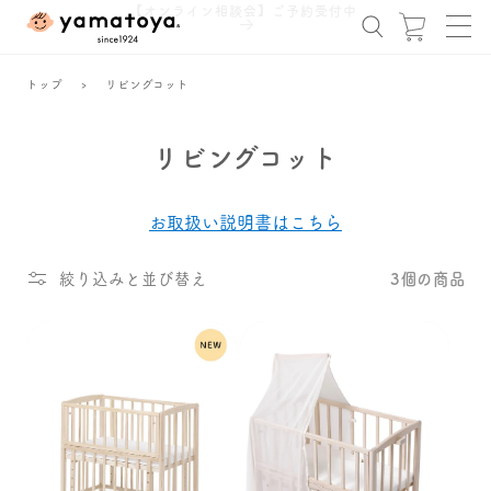
コンテ
【オンライン相談会】ご予約受付中
ンツに
ー
進む
ト
トップ
›
リビングコット
コ
リビングコット
レ
ク
お取扱い説明書はこちら
シ
ョ
ン
3個の商品
絞り込みと並び替え
: