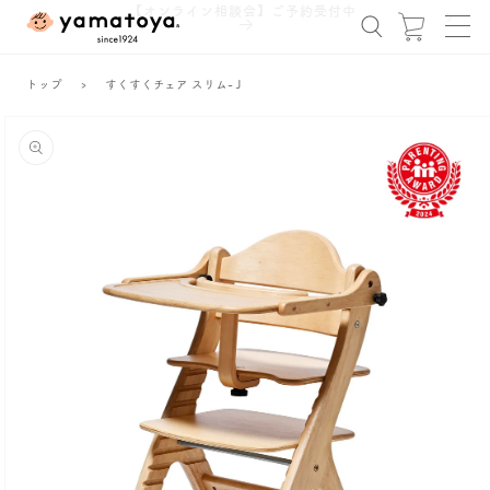
コンテ
【オンライン相談会】ご予約受付中
ンツに
ー
進む
ト
トップ
›
すくすくチェア スリム-Ｊ
商品情
報にス
キップ