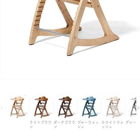
モ
ー
ダ
ル
で
メ
デ
ィ
ライトブラウ
ダークブラウ
ブルーウォッ
ホワイトウォ
グレー
ン
ン
シュ
ッシュ
ア
(1)
を