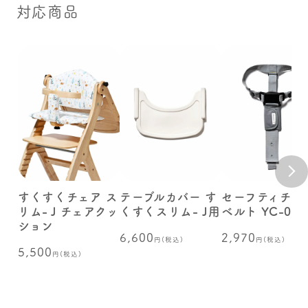
対応商品
すくすくチェア ス
テーブルカバー す
セーフティチェ
リム-Ｊチェアクッ
くすくスリム- J用
ベルト YC-05
ション
6,600
2,970
円(税込)
円(税込)
5,500
円(税込)