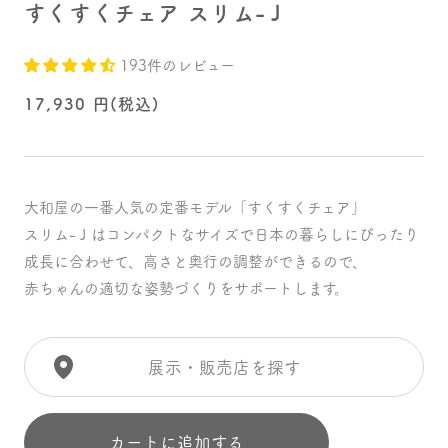
すくすくチェア スリム-Ｊ
開
く
193件のレビュー
通
17,930
円(税込)
常
価
格
大和屋の一番人気の定番モデル「すくすくチェア」
スリム-Ｊはコンパクトなサイズで日本の暮らしにぴったり
成長に合わせて、高さと奥行の調整ができるので、
赤ちゃんの適切な姿勢づくりをサポートします。
展示・販売店を探す
カートに追加する