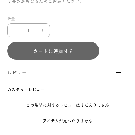
※長さが異なるためご留意ください。
数量
ノ
ノ
ブ
ブ
ボ
ボ
カートに追加する
ル
ル
ト
ト
35
35
レビュー
㎜
㎜
の
の
カスタマーレビュー
数
数
量
量
を
を
この製品に対するレビューはまだありません
減
増
ら
や
アイテムが見つかりません
す
す