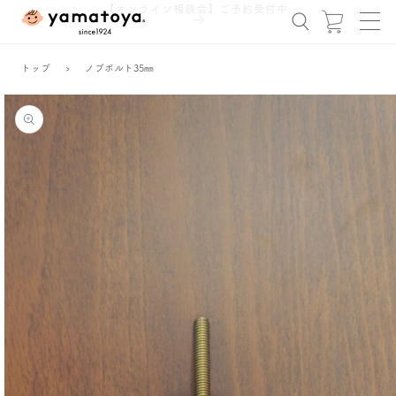
コンテ
【オンライン相談会】ご予約受付中
ンツに
ー
進む
ト
トップ
›
ノブボルト35㎜
商品情
報にス
キップ