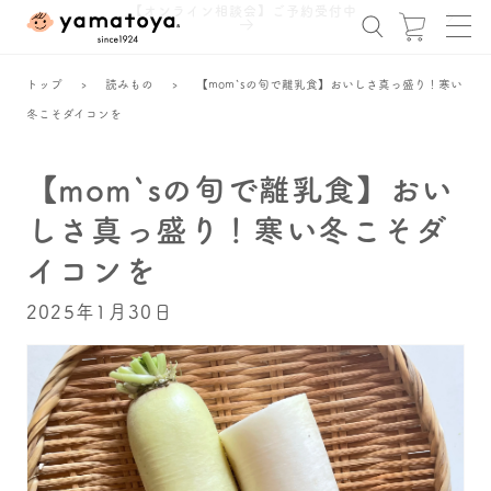
コンテ
【オンライン相談会】ご予約受付中
ンツに
ー
進む
ト
トップ
›
読みもの
›
【mom`sの旬で離乳食】おいしさ真っ盛り！寒い
冬こそダイコンを
【mom`sの旬で離乳食】おい
しさ真っ盛り！寒い冬こそダ
イコンを
2025年1月30日